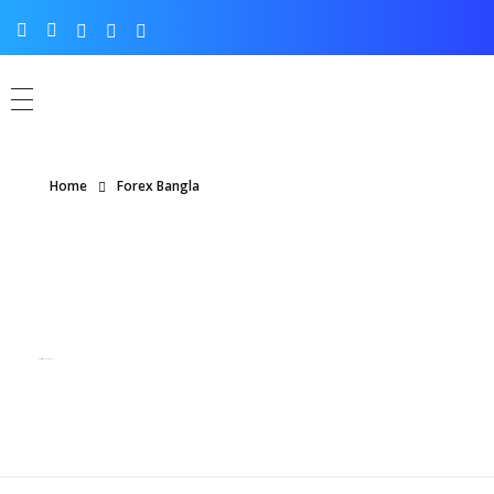
Home
Forex Bangla
Posts in category: Forex Bangla