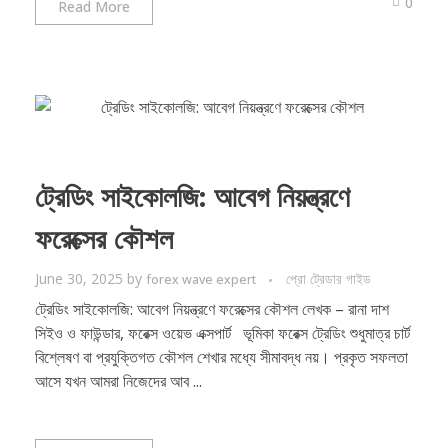
0
Read More
ট্রেডিং সাইকোলজি: আবেগ নিয়ন্ত্রণে
ফরেক্সের কৌশল
June 30, 2025
by
প্রো ট্রেডার গাইড
forex wave expert
ট্রেডিং সাইকোলজি: আবেগ নিয়ন্ত্রণে ফরেক্সের কৌশল লেখক – রানা দাশ
সিইও ও ফাউন্ডার, ফরেক্স ওয়েভ এক্সপার্ট ভূমিকা ফরেক্স ট্রেডিং শুধুমাত্র চার্ট
বিশ্লেষণ বা প্রযুক্তিগত কৌশল শেখার মধ্যে সীমাবদ্ধ নয়। প্রকৃত সফলতা
আসে যখন আমরা নিজেদের আব ...