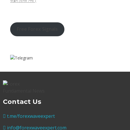
ফরেক্স বেসিক শিখা।
Free Forex Signals
Contact Us
t.me/forexwaveexpert
info@forexwaveexpert.com