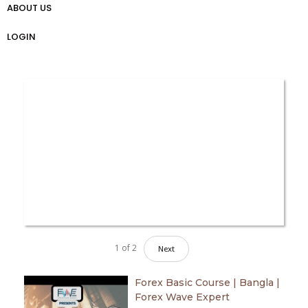
ABOUT US
প্রো ট্রেডার গাইড
Weekly Analysis
Free Forex Trading Strategy
LOGIN
1
of
2
Next
Forex Basic Course | Bangla |
Forex Wave Expert