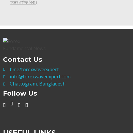
ফরেক্স বেসিক শিখা।
Contact Us
t.me/forexwaveexpert
info@forexwaveexpert.com
Chattogram, Bangladesh
Follow Us
USEFUL LINKS