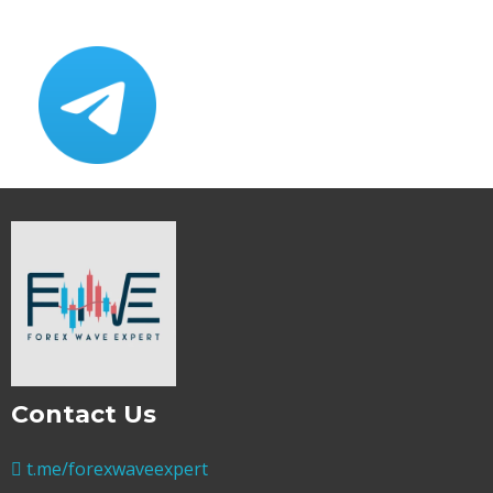
Contact Us
t.me/forexwaveexpert