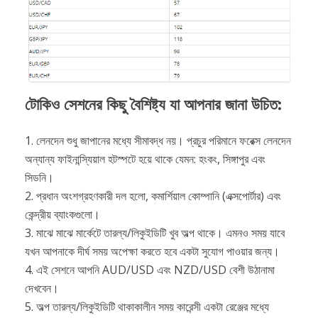
টোকিও সেশনের কিছু বৈশিষ্ট্য যা আপনার জানা উচিত:
1. লেনদেন শুধু জাপানের মধ্যে সীমাবদ্ধ নয়। প্রচুর পরিমানে ফরেক্স লেনদেন
অন্যান্য ফাইনান্স্যিয়াল হটস্পটে হয়ে থাকে যেমন: হংকং, সিঙ্গাপুর এবং
সিডনি।
2. প্রধান অংশগ্রহণকারী দল হলো, কমার্শিয়াল কোম্পানি (এক্সপোর্টার) এবং
কেন্দ্রীয় ব্যাংকগুলো।
3. মাঝে মাঝে মার্কেটে তারল্য/লিকুইডিটি খুব অল্প থাকে। এমনও সময় যাবে
যখন আপনাকে দীর্ঘ সময় অপেক্ষা করতে হবে একটা সুযোগ পাওয়ার জন্য।
4. এই সেশনে আপনি AUD/USD এবং NZD/USD বেশী উঠানামা
দেখবেন।
5. অল্প তারল্য/লিকুইডিটি থাকাকালীন সময় কারেন্সী একটা রেঞ্জের মধ্যে