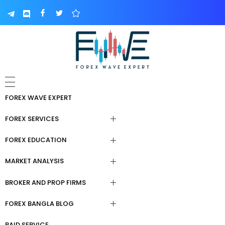
FOREX WAVE EXPERT
FOREX SERVICES
FOREX EDUCATION
Forex Signal Telegram
MARKET ANALYSIS
Paid Forex Courses
Forex Trading Course
BROKER AND PROP FIRMS
Forex Trading Tools
Forex Education For Beginners
Copy Trading
FOREX BANGLA BLOG
Broker & Prop Firm Review
Daily Analysis
Elliot Wave Learning
Forex Fund Management
Service
PAID SERVICE
ফরেক্স বেসিক শিখা।