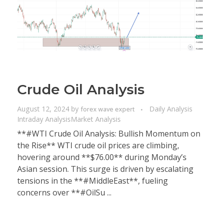
Crude Oil Analysis
August 12, 2024
by
Daily Analysis
forex wave expert
Intraday Analysis
Market Analysis
**#WTI Crude Oil Analysis: Bullish Momentum on
the Rise** WTI crude oil prices are climbing,
hovering around **$76.00** during Monday’s
Asian session. This surge is driven by escalating
tensions in the **#MiddleEast**, fueling
concerns over **#OilSu ...