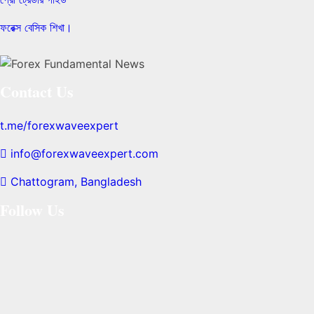
ফরেক্স বেসিক শিখা।
Contact Us
t.me/forexwaveexpert
info@forexwaveexpert.com
Chattogram, Bangladesh
Follow Us