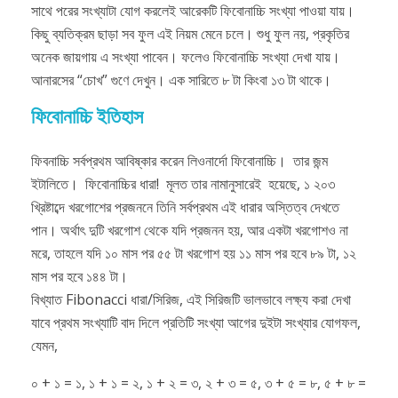
সাথে পরের সংখ্যাটা যোগ করলেই আরেকটি ফিবোনাচ্চি সংখ্যা পাওয়া যায়।
কিছু ব্যতিক্রম ছাড়া সব ফুল এই নিয়ম মেনে চলে। শুধু ফুল নয়, প্রকৃতির
অনেক জায়গায় এ সংখ্যা পাবেন। ফলেও ফিবোনাচ্চি সংখ্যা দেখা যায়।
আনারসের “চোখ” গুণে দেখুন। এক সারিতে ৮ টা কিংবা ১৩ টা থাকে।
ফিবোনাচ্চি ইতিহাস
ফিবনাচ্চি সর্বপ্রথম আবিষ্কার করেন লিওনার্দো ফিবোনাচ্চি। তার জন্ম
ইটালিতে। ফিবোনাচ্চির ধারা! মূলত তার নামানুসারেই হয়েছে, ১ ২০৩
খ্রিষ্টাব্দে খরগোশের প্রজননে তিনি সর্বপ্রথম এই ধারার অস্তিত্ব দেখতে
পান। অর্থাৎ দুটি খরগোশ থেকে যদি প্রজনন হয়, আর একটা খরগোশও না
মরে, তাহলে যদি ১০ মাস পর ৫৫ টা খরগোশ হয় ১১ মাস পর হবে ৮৯ টা, ১২
মাস পর হবে ১৪৪ টা।
বিখ্যাত Fibonacci ধারা/সিরিজ, এই সিরিজটি ভালভাবে লক্ষ্য করা দেখা
যাবে প্রথম সংখ্যাটি বাদ দিলে প্রতিটি সংখ্যা আগের দুইটা সংখ্যার যোগফল,
যেমন,
০ + ১ = ১, ১ + ১ = ২, ১ + ২ = ৩, ২ + ৩ = ৫, ৩ + ৫ = ৮, ৫ + ৮ =