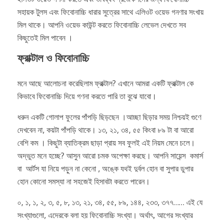
সহায়ক টুলস এবং ফিবোনাচ্চি ধারার সুত্রের সাথে এলিওট ওয়েভ গনণার সংখায়
মিল থাকে। আপনি ওয়েভ কাউন্ট করতে ফিবোনাচ্চি লেভেল দেখতে সব
কিছুতেই মিল পাবেন ।
ফ্রাক্টাল ও ফিবোনাচ্চি
মনে আছে আলোচনা করেছিলাম ফ্রাক্টাল? এখানে আমরা একটি ফ্রাক্টাল কে
কিভাবে ফিবোনাচ্চি দিয়ে গণনা করতে পারি তা বুঝে যাবো।
ধরুন একটি গোলাপ ফুলের পাঁপড়ি ছিড়ছেন ।আচ্ছা ছিড়ার সময় নিশ্চয়ই গুণে
দেখবেন না, কয়টা পাঁপড়ি থাকে। ১৩, ২১, ৩৪, ৫৫ কিংবা ৮৯ টা বা আরো
বেশি কম । কিছুটা ব্যাতিক্রম ছাড়া প্রায় সব ফুলই এই নিয়ম মেনে চলে।
অদ্ভুত মনে হচ্ছে? আসুন আরো চমক অপেক্ষা করছে। আপনি সায়েন্স কমার্স
বা আর্টস যা নিয়ে পড়ুন না কেনো , অঙ্কে যথই দুর্বল হোন বা সুপার ডুপার
হোন কোনো সমস্যা না সহজেই হিসাবটা করতে পারেন।
০, ১, ১, ২, ৩, ৫, ৮, ১৩, ২১, ৩৪, ৫৫, ৮৯, ১৪৪, ২৩৩, ৩৭৭…… এই যে
সংখ্যাগুলো, এদেরকে বলা হয় ফিবোনাচ্চি সংখ্যা। অর্থাৎ, আগের সংখ্যার