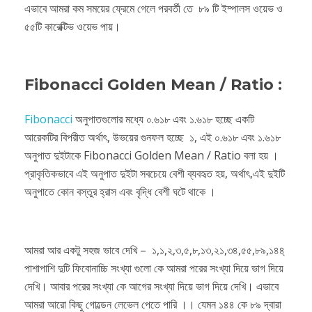
এভাবে আমরা কম সময়ের ফ্রেমে গেলে পরবর্তী তে ৮৯ টি ইম্পালস ওয়েভ ও
৫৫টি কারেক্টিভ ওয়েভ পায়।
Fibonacci Golden Mean / Ratio :
Fibonacci
অনুপাতগুলোর মধ্যে ০.৬১৮ এবং ১.৬১৮ হচ্ছে একটি
আরেকটির বিপরীত অর্থাৎ, উভয়ের গুনফল হচ্ছে ১, এই ০.৬১৮ এবং ১.৬১৮
অনুপাত দুইটাকে Fibonacci Golden Mean / Ratio বলা হয় ।
প্রাকৃতিকভাবে এই অনুপাত দুইটা সবচেয়ে বেশী ব্যবহৃত হয়, অর্থাৎ,এই দুইটি
অনুপাতে কোন বস্তুর হ্রাস এবং বৃদ্ধি বেশী ঘটে থাকে ।
আমরা আর একটু সহজ ভাবে দেখি – ১,১,২,৩,৫,৮,১৩,২১,৩৪,৫৫,৮৯,১৪৪্‌
পাশাপাশি দুটি ফিবোনাচ্চি সংখ্যা গুলো কে আমরা পরের সংখ্যা দিয়ে ভাগ দিয়ে
দেখি। আবার পরের সংখ্যা কে আগের সংখ্যা দিয়ে ভাগ দিয়ে দেখি। এভাবে
আমরা আরো কিছু গোল্ডেন লেভেল পেতে পারি ।। যেমন ১৪৪ কে ৮৯ দ্বারা