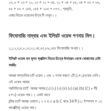
১৩, ৮ + ১৩ = ২১, ১৩ + ২১ = ৩৪, ২১ + ৩৪ = ৫৫, ৩৪ + ৫৫ = ৮৯,
৫৫ + ৮৯ = ১৪৪, ১৪৪ + ২৩৩ = ৩৭৭… প্রভৃতি,
এবার নিচের ওয়েভের চিত্র টি দেখুন।।
ফিবোনাচ্চি নাম্বার এবং ইলিয়ট ওয়েভ গণনায় মিল।
১,১,২,৩,৫,৮,১৩,২১,৩৪,৫৫,৮৯,১৪৪ ফিবোনাচ্চি সংখ্যা।।
ইলিয়ট ওয়েভ হল মূলত ফ্রাক্টাল নিচের চিত্রে উদাহরন থেকে বোঝানোর চেষ্টা
করছিঃ
আমরা সাপ্তাহিক চার্ট ওয়েভ ১ এবং ২ গণনা করলে ২টি (১+১)ওয়েভ দেখি।
এই ওয়েভ আবার
প্রতিদিনের চার্টে আমরা আবার (১) (২) (৩) (৪) (৫) (a) (b) (C) ৮ টি(
৫+৩) ওয়েভ পায়।। একই ভাবে
ঘন্টার চার্টে আমরা এভাবে ১ ২ ৩ ৪ ৫ a b C করে 34 টি (২১ ইম্পালস + ১৩
কারেক্টিভ) ওয়েভ পায়।