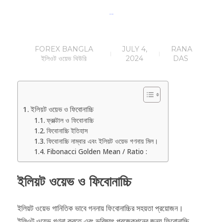
ইলিয়ট ওয়েভ ও ফিবোনাচ্চি (পর্ব- ৫)
FOREX BANGLA
JULY 4,
RANA
ইলিওট ওয়েভ থিউরি
2024
DAS
ইলিয়ট ওয়েভ ও ফিবোনাচ্চি
ফ্রাক্টাল ও ফিবোনাচ্চি
ফিবোনাচ্চি ইতিহাস
ফিবোনাচ্চি নাম্বার এবং ইলিয়ট ওয়েভ গণনায় মিল।
Fibonacci Golden Mean / Ratio :
ইলিয়ট ওয়েভ ও ফিবোনাচ্চি
ইলিয়ট ওয়েভ গানিতিক ভাবে গননায় ফিবোনাচ্চির সহয়তা প্রয়োজন।
ইলিওট ওয়েভ গণনা করতে এবং ভবিষ্যৎ প্রজেকশনের জন্য ফিবোনাচ্চি