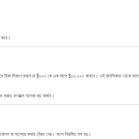
োল করে।
াহে টাকা দ্বিগুণ করবে বা $১০০ কে এক মাসে $১০,০০০ বানাবে। এই মানসিকতা থেকে হতা
 করাও ফরেক্সে অনেক বড় অর্জন।
াল, ইমোশন বা অন্যের কথায় ট্রেড নেয়। ফলে নিয়মিত লস হয়।