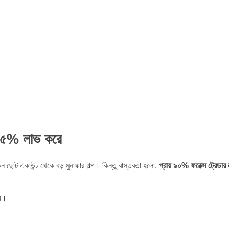
র ৫% লাভ করে
 ছোট একাউন্ট থেকে বড় মুনাফার গল্প। কিন্তু বাস্তবতা হলো,
প্রায় ৯০% ফরেক্স ট্রেডার
হয়।