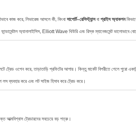
েট কীভাবে কাজ করে, লিভারেজ আসলে কী, কিংবা
সাপোর্ট–রেসিস্ট্যান্স
বা
প্রাইস অ্যাকশন
কিভাব
ফান্ডামেন্টাল অ্যানালাইসিস, Elliott Wave থিউরি এবং রিস্ক ম্যানেজমেন্ট ভালোভাবে ব
ে ট্রেড ওপেন করে, তাড়াতাড়ি প্রফিটের আশায়। কিন্তু মার্কেট বিপরীতে গেলে পুরো একা
্টপ লস ব্যবহার করে এবং লট সাইজ হিসাব করে ট্রেড করে।
ত আত্মবিশ্বাস ট্রেডারদের সবচেয়ে বড় শত্রু।