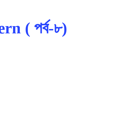
ern ( পর্ব-৮)