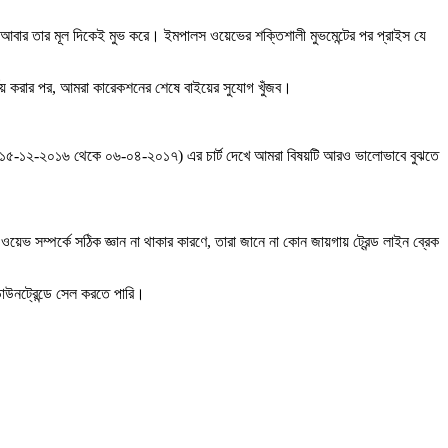
্ডটি আবার তার মূল দিকেই মুভ করে। ইমপালস ওয়েভের শক্তিশালী মুভমেন্টের পর প্রাইস যে
ির্ণয় করার পর, আমরা কারেকশনের শেষে বাইয়ের সুযোগ খুঁজব।
JPY (১৫-১২-২০১৬ থেকে ০৬-০৪-২০১৭) এর চার্ট দেখে আমরা বিষয়টি আরও ভালোভাবে বুঝতে
র ওয়েভ সম্পর্কে সঠিক জ্ঞান না থাকার কারণে, তারা জানে না কোন জায়গায় ট্রেন্ড লাইন ব্রেক
াউনট্রেন্ডে সেল করতে পারি।