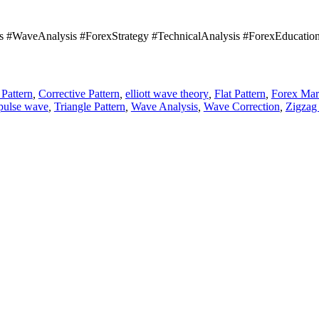
s #WaveAnalysis #ForexStrategy #TechnicalAnalysis #ForexEducation 
 Pattern
,
Corrective Pattern
,
elliott wave theory
,
Flat Pattern
,
Forex Mar
pulse wave
,
Triangle Pattern
,
Wave Analysis
,
Wave Correction
,
Zigzag 