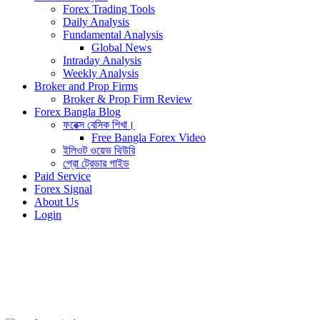
Forex Trading Tools
Daily Analysis
Fundamental Analysis
Global News
Intraday Analysis
Weekly Analysis
Broker and Prop Firms
Broker & Prop Firm Review
Forex Bangla Blog
ফরেক্স বেসিক শিখা।
Free Bangla Forex Video
ইলিওট ওয়েভ থিউরি
প্রো ট্রেডার গাইড
Paid Service
Forex Signal
About Us
Login