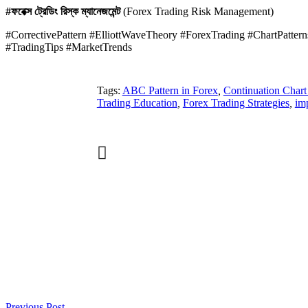
#ফরেক্স ট্রেডিং রিস্ক ম্যানেজমেন্ট
(Forex Trading Risk Management)
#CorrectivePattern #ElliottWaveTheory #ForexTrading #ChartPattern
#TradingTips #MarketTrends
Tags:
ABC Pattern in Forex
,
Continuation Chart
Trading Education
,
Forex Trading Strategies
,
im
Previous Post