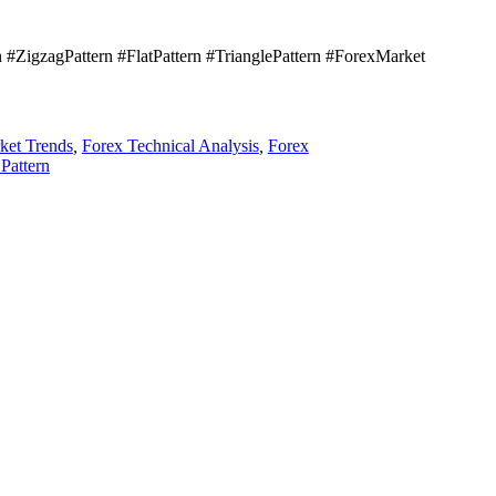
#ZigzagPattern #FlatPattern #TrianglePattern #ForexMarket
ket Trends
,
Forex Technical Analysis
,
Forex
Pattern